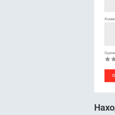
Комм
Оценк
О
Нахо