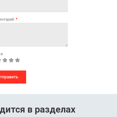
ентарий:
*
а:
тправить
дится в разделах