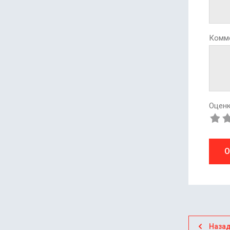
Комм
Оценк
О
Наза