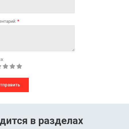
ентарий:
*
а:
тправить
дится в разделах