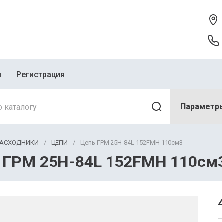
ы
Регистрация
Параметр
РАСХОДНИКИ
/
ЦЕПИ
/
Цепь ГРМ 25Н-84L 152FMH 110см3
 ГРМ 25Н-84L 152FMH 110см