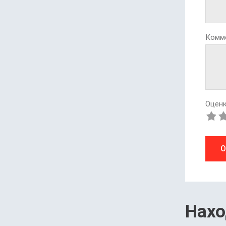
Комм
Оценк
О
Нахо